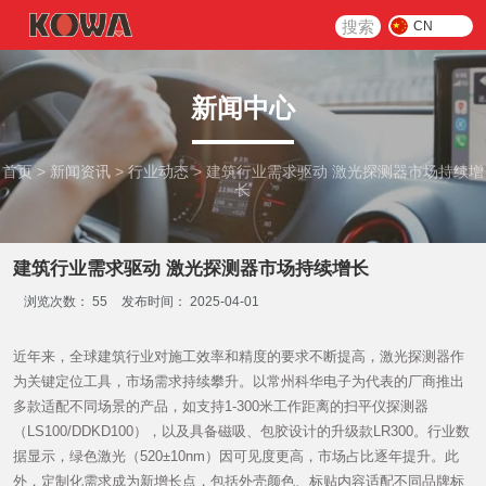
搜索
CN
新闻中心
首页
>
新闻资讯
>
行业动态
>
建筑行业需求驱动 激光探测器市场持续增
长
建筑行业需求驱动 激光探测器市场持续增长
浏览次数：
55
发布时间： 2025-04-01
近年来，全球建筑行业对施工效率和精度的要求不断提高，激光探测器作
为关键定位工具，市场需求持续攀升。以常州科华电子为代表的厂商推出
多款适配不同场景的产品，如支持1-300米工作距离的扫平仪探测器
（LS100/DDKD100），以及具备磁吸、包胶设计的升级款LR300。行业数
据显示，绿色激光（520±10nm）因可见度更高，市场占比逐年提升。此
外，定制化需求成为新增长点，包括外壳颜色、标贴内容适配不同品牌标